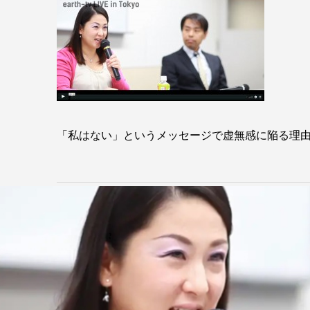
「私はない」というメッセージで虚無感に陥る理