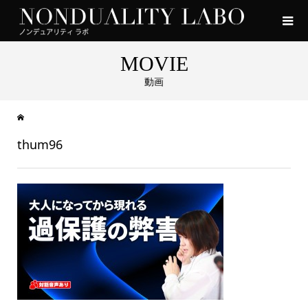
MOVIE
動画
thum96